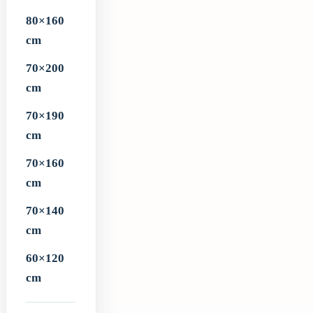
80×160
cm
70×200
cm
70×190
cm
70×160
cm
70×140
cm
60×120
cm