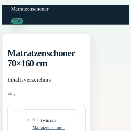
Zum
Matratzenschoner
Inhalt
Menü
springen
Matratzenschoner
70×160 cm
Inhaltsverzeichnis
Twinzen
Matratzenschoner