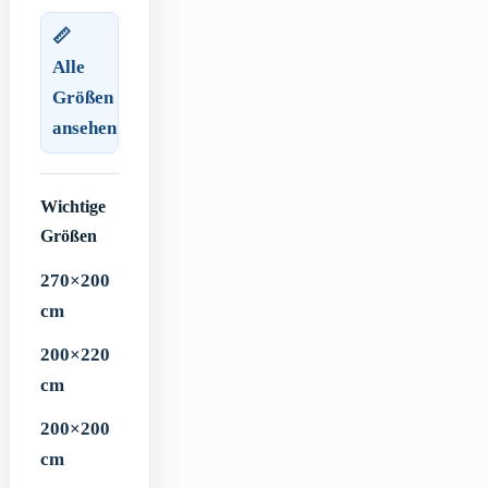
📏
Alle
Größen
ansehen
Wichtige
Größen
270×200
cm
200×220
cm
200×200
cm