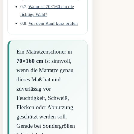
Wann ist 70×160 cm die
richtige Wahl?
Vor dem Kauf kurz prüfen
Ein Matratzenschoner in
70×160 cm
ist sinnvoll,
wenn die Matratze genau
dieses Maß hat und
zuverlässig vor
Feuchtigkeit, Schweiß,
Flecken oder Abnutzung
geschützt werden soll.
Gerade bei Sondergrößen