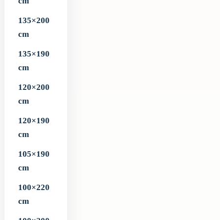
cm
135×200
cm
135×190
cm
120×200
cm
120×190
cm
105×190
cm
100×220
cm