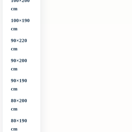
100×200
cm
100×190
cm
90×220
cm
90×200
cm
90×190
cm
80×200
cm
80×190
cm